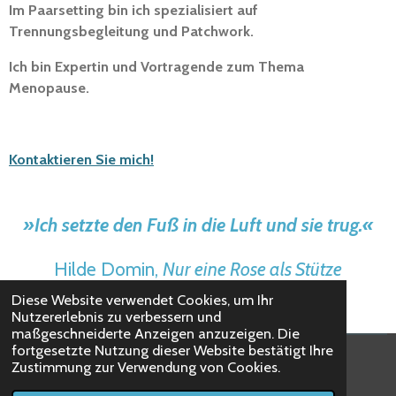
Im Paarsetting bin ich spezialisiert auf
Trennungsbegleitung und Patchwork.
Ich bin Expertin und Vortragende zum Thema
Menopause.
Kontaktieren Sie mich!
»
Ich setzte den Fuß in die Luft und sie trug.
«
Hilde Domin,
Nur eine Rose als Stütze
Diese Website verwendet Cookies, um Ihr
Nutzererlebnis zu verbessern und
maßgeschneiderte Anzeigen anzuzeigen. Die
fortgesetzte Nutzung dieser Website bestätigt Ihre
Impressum und Datenschutz
Zustimmung zur Verwendung von Cookies.
© 2022 - 2026 Eva Steffen